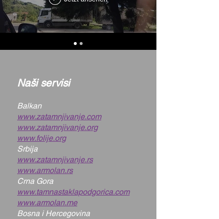
Naši servisi
Balkan
www.zatamnjivanje.com
www.zatamnjivanje.org
www.folije.org
Srbija
www.zatamnjivanje.rs
www.armolan.rs
Crna Gora
www.tamnastaklapodgorica.com
www.armolan.me
Bosna i Hercegovina