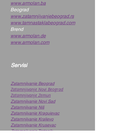
www.armolan.ba
Beograd
www.zatamnjivanjebeograd.rs
www.tamnastaklabeograd.com
Brend
www.armolan.de
www.armolan.com
Servisi
Zatamnjivanje Beograd
Zatamnjivanje Novi Beograd
Zatamnjivanje Zemun
Zatamnjivanje Novi Sad
Zatamnjivanje Niš
Zatamnjivanje Kragujevac
Zatamnjivanje Kraljevo
Zatamnjivanje Krusevac
Zatamnjivanje Trstenik