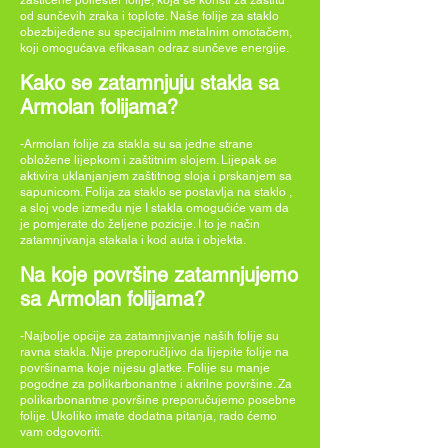
zaštićene poliester folije, koja se koristi za zaštitu
od sunčevih zraka i toplote. Naše folije za staklo
obezbijeđene su specijalnim metalnim omotačem,
koji omogućava efikasan odraz sunčeve energije.
Kako se zatamnjuju stakla sa
Armolan folijama?
-Armolan folije za stakla su sa jedne strane
obložene lijepkom i zaštitnim slojem. Lijepak se
aktivira uklanjanjem zaštitnog sloja i prskanjem sa
sapunicom. Folija za staklo se postavlja na staklo ,
a sloj vode između nje I stakla omogućiće vam da
je pomjerate do željene pozicije. I to je način
zatamnjivanja stakala i kod auta i objekta.
Na koje površine zatamnjujemo
sa Armolan folijama?
-Najbolje opcije za zatamnjivanje naših folije su
ravna stakla. Nije preporučljivo da lijepite folije na
površinama koje nijesu glatke. Folije su manje
pogodne za polikarbonantne i akrilne površine. Za
polikarbonantne površine preporučujemo posebne
folije. Ukoliko imate dodatna pitanja, rado ćemo
vam odgovoriti.