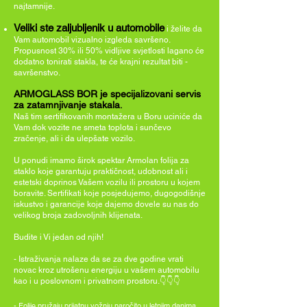
najtamnije.
Veliki ste zaljubljenik u automobile
i želite da
Vam automobil vizualno izgleda savršeno.
Propusnost 30% ili 50% vidljive svjetlosti lagano će
dodatno tonirati stakla, te će krajni rezultat biti -
savršenstvo.
ARMOGLASS BOR je specijalizovani servis
za zatamnjivanje stakala
.
Naš tim sertifikovanih montažera u Boru uciniće da
Vam dok vozite ne smeta toplota i sunčevo
zračenje, ali i da ulepšate vozilo.
U ponudi imamo širok spektar Armolan folija za
staklo koje garantuju praktičnost, udobnost ali i
estetski doprinos Vašem vozilu ili prostoru u kojem
boravite. Sertifikati koje posjedujemo, dugogodišnje
iskustvo i garancije koje dajemo dovele su nas do
velikog broja zadovoljnih klijenata.
Budite i Vi jedan od njih!
- Istraživanja nalaze da se za dve godine vrati
novac kroz utrošenu energiju u vašem automobilu
kao i u poslovnom i privatnom prostoru.👇👇👇
-
Folije pružaju prijatnu vožnju naročito u letnjim danima,