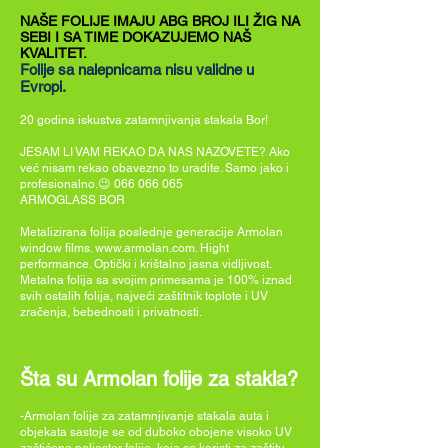
NAŠE FOLIJE IMAJU ABG BROJ ILI ŽIG NA
SEBI
I SA TIME DOKAZUJEMO NAŠ
KVALITET.
Folije sa nalepnicama nisu validne u
Evropi.
20 godina iskustva zatamnjivanja stakala Bor!
JESAM LI VAM REKAO DA NAS NAZOVETE? Ako
već nisam rekao obavezno to uradite. Samo jako i
profesionalno.😉 066 066 065
ARMOGLASS BOR
Metalizirana folija poslednje generacije Armolan
window films. www.armolan.com. Hight
performance. Optički i krištalno jasna vidljivost.
Metalna folija sa svojim primesama je 100% iznad
svih ostalih folija, najveći zaštitnik toplote i UV
zračenja, bebednosti i privatnosti.
Šta su Armolan folije za stakla?
-Armolan folije za zatamnjivanje stakala auta i
objekata sastoje se od duboko obojene visoko UV