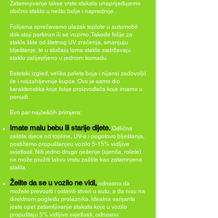
Zatamnjivanje takve vrste stakala unaprijeđujemo
obično staklo u nešto bolje i naprednije.
Folijama sprečavamo ulazak toplote u automobil
dok stoji parkiran ili se vozimo. Takođe folije za
stakla štite od štetnog UV zračenja, smanjuju
blještanje, te u slučaju loma stakla zadržavaju
staklo zalijepljeno u jednom komadu.
Estetski izgled, velika paleta boja i nijansi zadovoljit
će i najzahtjevnije kupce. Ovo je samo dio
karakteristika koje folije proizvođača koje imamo u
ponudi.
Evo par najčešćih primjera:
Imate malu bebu ili starije dijete.
Odlična
zaštita djece od topline, UV-a i pogotovo blještanja,
postižemo propuštanjeu vozilo 5-15% vidljive
svjetlosti. Niti jedno drugo rješenje (sjenila, rolete)
ne može pružiti takvu vrstu zaštite kao zatamnjena
stakla.
Želite da se u vozilo ne vidi,
odnosno da
možete prevoziti i ostaviti stvari u autu, a da nisu na
direktnom pogledu prolaznika. Idealna varijanta
jeste opet zatamljivanje stakala koje u vozilo
propuštaju 5% vidljive svjetlosti, odnosno