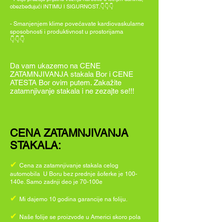
obezbeđujući INTIMU I SIGURNOST.👇👇👇
- Smanjenjem klime povećavate kardiovaskularne
sposobnosti i produktivnost u prostorijama
👇👇👇
Da vam ukazemo na CENE
ZATAMNJIVANJA stakala Bor i CENE
ATESTA Bor ovim putem. Zakažite
zatamnjivanje stakala i ne zezajte se!!!
CENA ZATAMNJIVANJA
STAKALA:
✔
Cena za zatamnjivanje stakala celog
automobila U Boru bez prednje šoferke je 100-
140e. Samo zadnji deo je 70-100e
✔
Mi dajemo 10 godina garancije na foliju.
✔
Naše folije se proizvode u Americi skoro pola