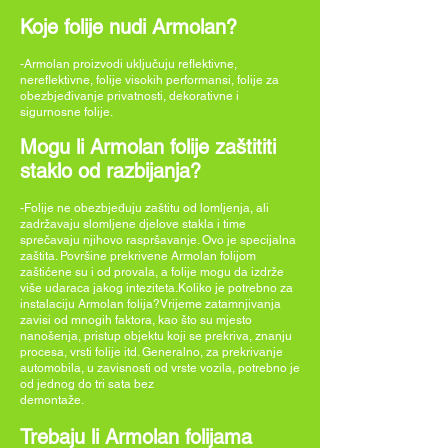
Koje folije nudi Armolan?
-Armolan proizvodi uključuju reflektivne,
nereflektivne, folije visokih performansi, folije za
obezbjeđivanje privatnosti, dekorativne i
sigurnosne folije.
Mogu li Armolan folije zaštititi
staklo od razbijanja?
-Folije ne obezbjeđuju zaštitu od lomljenja, ali
zadržavaju slomljene djelove stakla i time
sprečavaju njihovo raspršavanje. Ovo je specijalna
zaštita. Površine prekrivene Armolan folijom
zaštićene su i od provala, a folije mogu da izdrže
više udaraca jakog inteziteta.Koliko je potrebno za
instalaciju Armolan folija?Vrijeme zatamnjivanja
zavisi od mnogih faktora, kao što su mjesto
nanošenja, pristup objektu koji se prekriva, znanju
procesa, vrsti folije itd. Generalno, za prekrivanje
automobila, u zavisnosti od vrste vozila, potrebno je
od jednog do tri sata bez
demontaže.
Trebaju li Armolan folijama