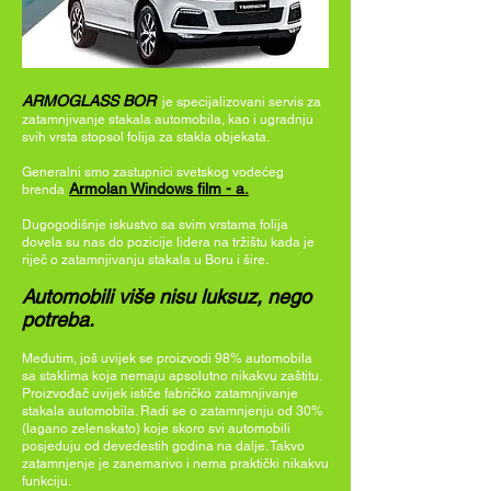
ARMOGLASS BOR
je specijalizovani servis za
zatamnjivanje stakala automobila, kao i ugradnju
svih vrsta stopsol folija za stakla objekata.
Generalni smo zastupnici svetskog
vodećeg
Armolan Windows film - a.
brenda
Dugogodišnje iskustvo sa svim vrstama folija
dovela su nas do pozicije lidera na tržištu kada je
riječ o zatamnjivanju stakala u Boru i šire.
Automobili više nisu luksuz, nego
potreba.
Međutim, još uvijek se proizvodi 98% automobila
sa staklima koja nemaju apsolutno nikakvu zaštitu.
Proizvođač uvijek ističe fabričko zatamnjivanje
stakala automobila. Radi se o zatamnjenju od 30%
(lagano zelenskato) koje skoro svi automobili
posjeduju od devedestih godina na dalje. Takvo
zatamnjenje je zanemarivo i nema praktički nikakvu
funkciju.