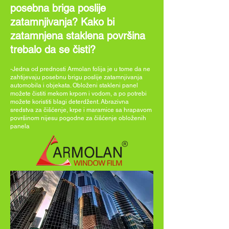
posebna briga poslije
zatamnjivanja? Kako bi
zatamnjena staklena površina
trebalo da se čisti?
-Jedna od prednosti Armolan folija je u tome da ne
zahtijevaju posebnu brigu poslije zatamnjivanja
automobila i objekata. Obloženi stakleni panel
možete čistiti mekom krpom i vodom, a po potrebi
možete koristiti blagi deterdžent. Abrazivna
sredstva za čišćenje, krpe i maramice sa hrapavom
površinom nijesu pogodne za čišćenje obloženih
panela