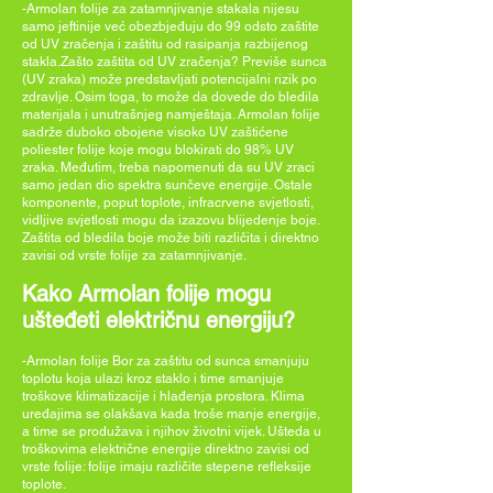
-Armolan folije za zatamnjivanje stakala nijesu
samo jeftinije već obezbjeđuju do 99 odsto zaštite
od UV zračenja i zaštitu od rasipanja razbijenog
stakla.Zašto zaštita od UV zračenja? Previše sunca
(UV zraka) može predstavljati potencijalni rizik po
zdravlje. Osim toga, to može da dovede do bledila
materijala i unutrašnjeg namještaja. Armolan folije
sadrže duboko obojene visoko UV zaštićene
poliester folije koje mogu blokirati do 98% UV
zraka. Međutim, treba napomenuti da su UV zraci
samo jedan dio spektra sunčeve energije. Ostale
komponente, poput toplote, infracrvene svjetlosti,
vidljive svjetlosti mogu da izazovu blijedenje boje.
Zaštita od bledila boje može biti različita i direktno
zavisi od vrste folije za zatamnjivanje.
Kako Armolan folije mogu
ušteđeti električnu energiju?
-Armolan folije Bor za zaštitu od sunca smanjuju
toplotu koja ulazi kroz staklo i time smanjuje
troškove klimatizacije i hlađenja prostora. Klima
uređajima se olakšava kada troše manje energije,
a time se produžava i njihov životni vijek. Ušteda u
troškovima električne energije direktno zavisi od
vrste folije: folije imaju različite stepene refleksije
toplote.