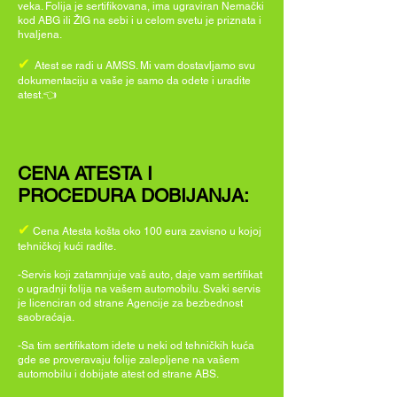
veka. Folija je sertifikovana, ima ugraviran Nemački
kod ABG ili ŽIG na sebi i u celom svetu je priznata i
hvaljena.
✔
Atest se radi u AMSS. Mi vam dostavljamo svu
dokumentaciju a vaše je samo da odete i uradite
atest.👈
CENA ATESTA I
PROCEDURA DOBIJANJA:
✔
Cena Atesta košta oko 100 eura zavisno u kojoj
tehničkoj kući radite.
-Servis koji zatamnjuje vaš
auto,
daje
vam
sertifikat
o ugradnji folija na vašem automobilu.
Svaki servis
je licenciran od strane Agencije za bezbednost
saobraćaja.
-Sa tim sertifikatom idete u neki
od tehničkih kuća
gde se proveravaju folije zalepljene na vašem
automobilu i dobijate atest od strane ABS.