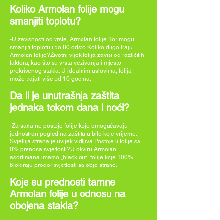
Koliko Armolan folije mogu
smanjiti toplotu?
-U zavisnosti od vrste, Armolan folije Bor mogu
smanjiti toplotu i do 80 odsto.Koliko dugo traju
Armolan folije?Životni vijek folija zavisi od različitih
faktora, kao što su vrsta vezivanja i mjesto
prekrivenog stakla. U idealnim uslovima, folija
može trajati više od 10 godina.
Da li je unutrašnja zaštita
jednaka tokom dana i noći?
-Za sada ne postoje folije koje omogućavaju
jednostran pogled na zaštitu u bilo koje vrijeme.
Svjetlija strana je uvijek vidljiva.Postoje li folije sa
0% prenosa svjetlosti?U okviru Armolan
asortimana imamo „black out“ folije koje 100%
blokiraju prodor svjetlosti sa obje strane.
Koje su prednosti tamne
Armolan folije u odnosu na
obojena stakla?