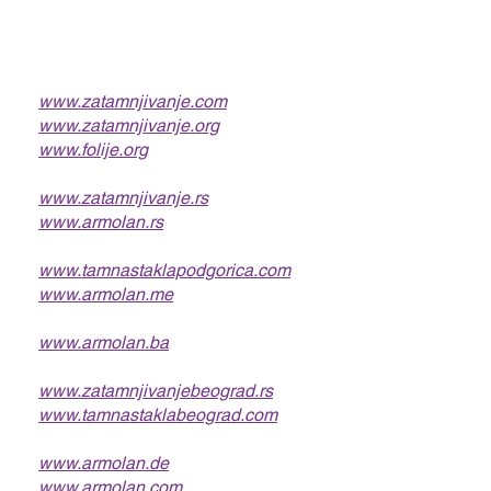
Naši servisi
Balkan
www.zatamnjivanje.com
www.zatamnjivanje.org
www.folije.org
Srbija
www.zatamnjivanje.rs
www.armolan.rs
Crna Gora
www.tamnastaklapodgorica.com
www.armolan.me
Bosna i Hercegovina
www.armolan.ba
Beograd
www.zatamnjivanjebeograd.rs
www.tamnastaklabeograd.com
Brend
www.armolan.de
www.armolan.com