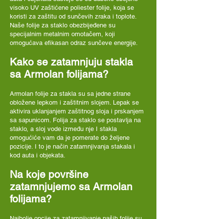
visoko UV zaštićene poliester folije, koja se
koristi za zaštitu od sunčevih zraka i toplote.
Naše folije za staklo obezbijeđene su
specijalnim metalnim omotačem, koji
omogućava efikasan odraz sunčeve energije.
Kako se zatamnjuju stakla
sa Armolan folijama?
Armolan folije za stakla su sa jedne strane
obložene lepkom i zaštitnim slojem. Lepak se
aktivira uklanjanjem zaštitnog sloja i prskanjem
sa sapunicom. Folija za staklo se postavlja na
staklo, a sloj vode između nje I stakla
omogućiće vam da je pomerate do željene
pozicije. I to je način zatamnjivanja stakala i
kod auta i objekata.
Na koje površine
zatamnjujemo sa Armolan
folijama?
Najbolje opcije za zatamnjivanje naših folije su