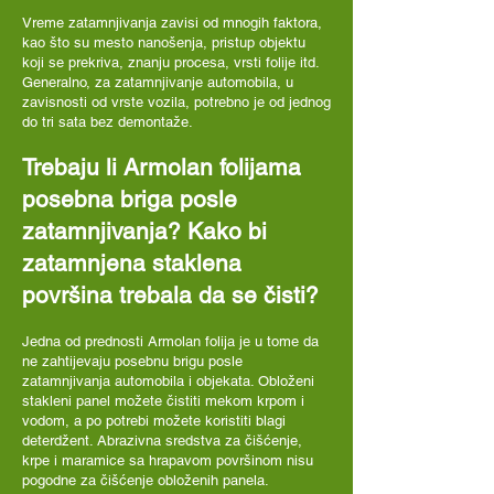
Vreme zatamnjivanja zavisi od mnogih faktora,
kao što su mesto nanošenja, pristup objektu
koji se prekriva, znanju procesa, vrsti folije itd.
Generalno, za zatamnjivanje automobila, u
zavisnosti od vrste vozila, potrebno je od jednog
do tri sata bez demontaže.
Trebaju li Armolan folijama
posebna briga posle
zatamnjivanja? Kako bi
zatamnjena staklena
površina trebala da se čisti?
Jedna od prednosti Armolan folija je u tome da
ne zahtijevaju posebnu brigu posle
zatamnjivanja automobila i objekata. Obloženi
stakleni panel možete čistiti mekom krpom i
vodom, a po potrebi možete koristiti blagi
deterdžent. Abrazivna sredstva za čišćenje,
krpe i maramice sa hrapavom površinom nisu
pogodne za čišćenje obloženih panela.