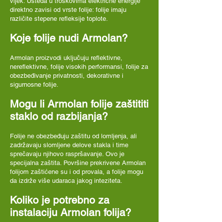
vijek. Ušteda u troškovima električne energije
direktno zavisi od vrste folije: folije imaju
različite stepene refleksije toplote.
Koje folije nudi Armolan?
Armolan proizvodi uključuju reflektivne,
nereflektivne, folije visokih performansi, folije za
obezbeđivanje privatnosti, dekorativne i
sigurnosne folije.
Mogu li Armolan folije zaštititi
staklo od razbijanja?
Folije ne obezbeđuju zaštitu od lomljenja, ali
zadržavaju slomljene delove stakla i time
sprečavaju njihovo raspršavanje. Ovo je
specijalna zaštita. Površine prekrivene Armolan
folijom zaštićene su i od provala, a folije mogu
da izdrže više udaraca jakog inteziteta.
Koliko je potrebno za
instalaciju Armolan folija?