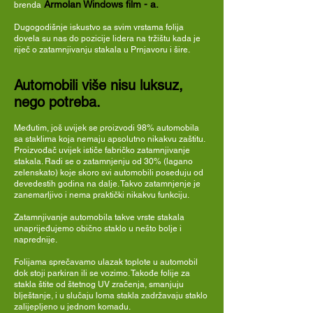
Armolan Windows film - a.
brenda
Dugogodišnje iskustvo sa svim vrstama folija
dovela su nas do pozicije lidera na tržištu kada je
riječ o zatamnjivanju stakala u Prnjavoru i šire.
Automobili više nisu luksuz,
nego potreba.
Međutim, još uvijek se proizvodi 98% automobila
sa staklima koja nemaju apsolutno nikakvu zaštitu.
Proizvođač uvijek ističe fabričko zatamnjivanje
stakala. Radi se o zatamnjenju od 30% (lagano
zelenskato) koje skoro svi automobili poseduju od
devedestih godina na dalje. Takvo zatamnjenje je
zanemarljivo i nema praktički nikakvu funkciju.
Zatamnjivanje automobila takve vrste stakala
unaprijeđujemo obično staklo u nešto bolje i
naprednije.
Folijama sprečavamo ulazak toplote u automobil
dok stoji parkiran ili se vozimo. Takođe folije za
stakla štite od štetnog UV zračenja, smanjuju
blještanje, i u slučaju loma stakla zadržavaju staklo
zalijepljeno u jednom komadu.