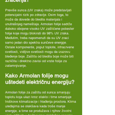
Previše sunca (UV zraka) može predstavljati
potencijalni rizik po zdravlje. Osim toga, to
može da dovede do bledila materijala i
unutrašnjeg nameštaja. Armolan folije sadrže
duboko obojene visoko UV zaštićene poliester
folije koje mogu blokirati do 98% UV zraka.
Međutim, treba napomenuti da su UV zraci
samo jedan dio spektra sunčeve energije.
Ostale komponente, poput toplote, infracrvene
svetlosti, vidljive svetlosti mogu da izazovu
bleđenje boje. Zaštita od bledila boje može biti
različita i direktno zavisi od vrste folije za
zatamnjivanje.
Kako Armolan folije mogu
uštedeti električnu energiju?
Armolan folije za zaštitu od sunca smanjuju
toplotu koja ulazi kroz staklo i time smanjuje
troškove klimatizacije i hlađenja prostora. Klima
uređajima se olakšava kada troše manje
energije, a time se produžava i njihov životni