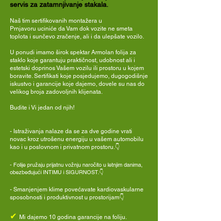
servis za zatamnjivanje stakala
.
Naš tim sertifikovanih montažera u
Prnjavoru uciniće da Vam dok vozite ne smeta
toplota i sunčevo zračenje, ali i da ulepšate vozilo.
U ponudi imamo širok spektar Armolan folija za
staklo koje garantuju praktičnost, udobnost ali i
estetski doprinos Vašem vozilu ili prostoru u kojem
boravite. Sertifikati koje posjedujemo, dugogodišnje
iskustvo i garancije koje dajemo, dovele su nas do
velikog broja zadovoljnih klijenata.
Budite i Vi jedan od njih!
- Istraživanja nalaze da se za dve godine vrati
novac kroz utrošenu energiju u vašem automobilu
kao i u poslovnom i privatnom prostoru.👇
-
Folije pružaju prijatnu vožnju naročito u letnjim danima,
obezbeđujući INTIMU i SIGURNOST.👇
- Smanjenjem klime povećavate kardiovaskularne
sposobnosti i produktivnost u prostorijam👇
✔
Mi dajemo 10 godina garancije na foliju.