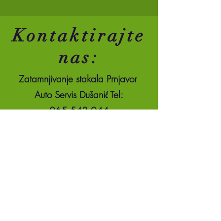
Kontaktirajte
nas:
Zatamnjivanje stakala Prnjavor
Auto Servis Dušanić Tel:
065 543 044
E-mail: dusaniczeljko@yahoo.com