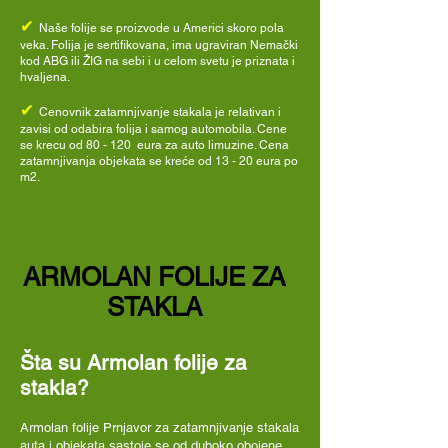
✔
Naše folije se proizvode u Americi skoro pola
veka. Folija je sertifikovana, ima ugraviran Nemački
kod ABG ili ŽIG na sebi i u celom svetu je priznata i
hvaljena.
✔
Cenovnik zatamnjivanje stakala je relativan i
zavisi od odabira folija i samog automobila. Cene
se krecu od 80 - 120 eura za auto limuzine. Cena
zatamnjivanja objekata se kreće od 13 - 20 eura po
m2.
ARMOLAN FOLIJE ZA
STAKLA
Šta su Armolan folije za
stakla?
Armolan folije Prnjavor
za zatamnjivanje stakala
auta i objekata sastoje se od duboko obojene