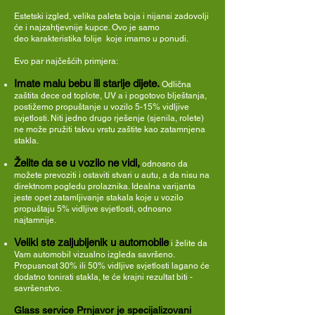
Estetski izgled, velika paleta boja i nijansi zadovolji
će i najzahtjevnije kupce. Ovo je samo
deo karakteristika folije koje imamo u ponudi.
Evo par najčešćih primjera:
Imate malu bebu ili starije dijete.
Odlična
zaštita dece od toplote, UV a i pogotovo blještanja,
postižemo propuštanje u vozilo 5-15% vidljive
svjetlosti. Niti jedno drugo rješenje (sjenila, rolete)
ne može pružiti takvu vrstu zaštite kao zatamnjena
stakla.
Želite da se u vozilo ne vidi,
odnosno da
možete prevoziti i ostaviti stvari u autu, a da nisu na
direktnom pogledu prolaznika. Idealna varijanta
jeste opet zatamljivanje stakala koje u vozilo
propuštaju 5% vidljive svjetlosti, odnosno
najtamnije.
Veliki ste zaljubljenik u automobile
i želite da
Vam automobil vizualno izgleda savršeno.
Propusnost 30% ili 50% vidljive svjetlosti lagano će
dodatno tonirati stakla, te će krajni rezultat biti -
savršenstvo.
Glass service Prnjavor je specijalizovani