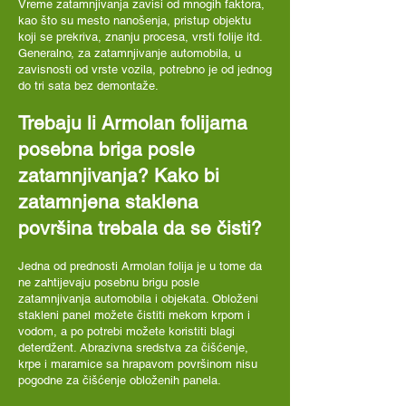
Vreme zatamnjivanja zavisi od mnogih faktora,
kao što su mesto nanošenja, pristup objektu
koji se prekriva, znanju procesa, vrsti folije itd.
Generalno, za zatamnjivanje automobila, u
zavisnosti od vrste vozila, potrebno je od jednog
do tri sata bez demontaže.
Trebaju li Armolan folijama
posebna briga posle
zatamnjivanja? Kako bi
zatamnjena staklena
površina trebala da se čisti?
Jedna od prednosti Armolan folija je u tome da
ne zahtijevaju posebnu brigu posle
zatamnjivanja automobila i objekata. Obloženi
stakleni panel možete čistiti mekom krpom i
vodom, a po potrebi možete koristiti blagi
deterdžent. Abrazivna sredstva za čišćenje,
krpe i maramice sa hrapavom površinom nisu
pogodne za čišćenje obloženih panela.