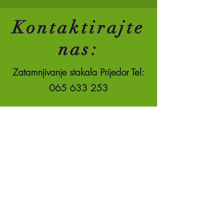
Kontaktirajte
nas:
Zatamnjivanje stakala Prijedor Tel:
065 633 253