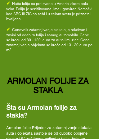
✔
Naše folije se proizvode u Americi skoro pola
veka. Folija je sertifikovana, ima ugraviran Nemački
kod ABG ili ŽIG na sebi i u celom svetu je priznata i
hvaljena.
✔
Cenovnik zatamnjivanje stakala je relativan i
zavisi od odabira folija i samog automobila. Cene
se krecu od 80 - 120 eura za auto limuzine. Cena
zatamnjivanja objekata se kreće od 13 - 20 eura po
m2.
ARMOLAN FOLIJE ZA
STAKLA
Šta su Armolan folije za
stakla?
Armolan folije Prijedor
za zatamnjivanje stakala
auta i objekata sastoje se od duboko obojene
visoko UV zaštićene poliester folije, koja se