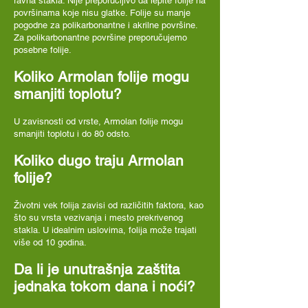
ravna stakla. Nije preporučljivo da lepite folije na
površinama koje nisu glatke. Folije su manje
pogodne za polikarbonantne i akrilne površine.
Za polikarbonantne površine preporučujemo
posebne folije.
Koliko Armolan folije mogu
smanjiti toplotu?
U zavisnosti od vrste, Armolan folije mogu
smanjiti toplotu i do 80 odsto.
Koliko dugo traju Armolan
folije?
Životni vek folija zavisi od različitih faktora, kao
što su vrsta vezivanja i mesto prekrivenog
stakla. U idealnim uslovima, folija može trajati
više od 10 godina.
Da li je unutrašnja zaštita
jednaka tokom dana i noći?