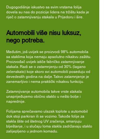
Dugogodišnje iskustvo sa svim vrstama folija
dovela su nas do pozicije lidera na tržištu kada je
riječ o zatamnjivanju stakala u Prijedoru i šire.
Automobili više nisu luksuz,
nego potreba.
Međutim, još uvijek se proizvodi 98% automobila
sa staklima koja nemaju apsolutno nikakvu zaštitu.
Proizvođač uvijek ističe fabričko zatamnjivanje
stakala. Radi se o zatamnjenju od 30% (lagano
zelenskato) koje skoro svi automobili poseduju od
devedestih godina na dalje. Takvo zatamnjenje je
zanemarljivo i nema praktički nikakvu funkciju.
Zatamnjivanje automobila takve vrste stakala
unaprijeđujemo obično staklo u nešto bolje i
naprednije.
Folijama sprečavamo ulazak toplote u automobil
dok stoji parkiran ili se vozimo. Takođe folije za
stakla štite od štetnog UV zračenja, smanjuju
blještanje, i u slučaju loma stakla zadržavaju staklo
zalijepljeno u jednom komadu.