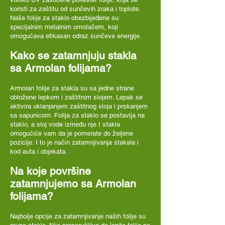
koristi za zaštitu od sunčevih zraka i toplote.
Naše folije za staklo obezbijeđene su
specijalnim metalnim omotačem, koji
omogućava efikasan odraz sunčeve energije.
Kako se zatamnjuju stakla
sa Armolan folijama?
Armolan folije za stakla su sa jedne strane
obložene lepkom i zaštitnim slojem. Lepak se
aktivira uklanjanjem zaštitnog sloja i prskanjem
sa sapunicom. Folija za staklo se postavlja na
staklo, a sloj vode između nje I stakla
omogućiće vam da je pomerate do željene
pozicije. I to je način zatamnjivanja stakala i
kod auta i objekata.
Na koje površine
zatamnjujemo sa Armolan
folijama?
Najbolje opcije za zatamnjivanje naših folije su