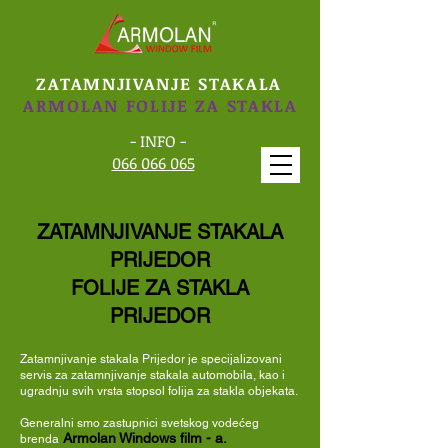
ZATAMNJIVANJE STAKALA
ARMOLAN FOLIJE ZA STAKLA
- INFO -
066 066 065
ZATAMNJIVANJE STAKALA
PRIJEDOR
FOLIJE ZA STAKLA
PRIJEDOR
Zatamnjivanje stakala Prijedor je specijalizovani
servis za zatamnjivanje stakala automobila, kao i
ugradnju svih vrsta stopsol folija za stakla objekata.
Generalni smo zastupnici svetskog
vodećeg
Armolan Windows film - a.
brenda