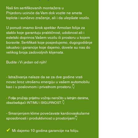
Naš tim sertifikovanih montažera u
Prijedoru uciniće da Vam dok vozite ne smeta
toplota i sunčevo zračenje, ali i da ulepšate vozilo.
U ponudi imamo širok spektar Armolan folija za
staklo koje garantuju praktičnost, udobnost ali i
estetski doprinos Vašem vozilu ili prostoru u kojem
boravite. Sertifikati koje posjedujemo, dugogodišnje
iskustvo i garancije koje dajemo, dovele su nas do
velikog broja zadovoljnih klijenata.
Budite i Vi jedan od njih!
- Istraživanja nalaze da se za dve godine vrati
novac kroz utrošenu energiju u vašem automobilu
kao i u poslovnom i privatnom prostoru.👇
-
Folije pružaju prijatnu vožnju naročito u letnjim danima,
obezbeđujući INTIMU i SIGURNOST.👇
- Smanjenjem klime povećavate kardiovaskularne
sposobnosti i produktivnost u prostorijam👇
✔
Mi dajemo 10 godina garancije na foliju.