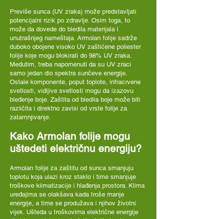
Previše sunca (UV zraka) može predstavljati
potencijalni rizik po zdravlje. Osim toga, to
može da dovede do bledila materijala i
unutrašnjeg nameštaja. Armolan folije sadrže
duboko obojene visoko UV zaštićene poliester
folije koje mogu blokirati do 98% UV zraka.
Međutim, treba napomenuti da su UV zraci
samo jedan dio spektra sunčeve energije.
Ostale komponente, poput toplote, infracrvene
svetlosti, vidljive svetlosti mogu da izazovu
bleđenje boje. Zaštita od bledila boje može biti
različita i direktno zavisi od vrste folije za
zatamnjivanje.
Kako Armolan folije mogu
uštedeti električnu energiju?
Armolan folije za zaštitu od sunca smanjuju
toplotu koja ulazi kroz staklo i time smanjuje
troškove klimatizacije i hlađenja prostora. Klima
uređajima se olakšava kada troše manje
energije, a time se produžava i njihov životni
vijek. Ušteda u troškovima električne energije