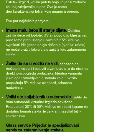
Estetski izgled, velika paleta boja i nijansi zadovolji
će i najzahtjevnije kupce. Ovo je samo
deo karakteristika folije koje imamo u ponudi.
Evo par najčešćih primjera:
Imate malu bebu ili starije dijete.
Odlična
zaštita dece od toplote, UV a i pogotovo blještanja,
postižemo propuštanje u vozilo 5-15% vidljive
svjetlosti. Niti jedno drugo rješenje (sjenila, rolete)
ne može pružiti takvu vrstu zaštite kao zatamnjena
stakla.
Želite da se u vozilo ne vidi,
odnosno da
možete prevoziti i ostaviti stvari u autu, a da nisu na
direktnom pogledu prolaznika. Idealna varijanta
jeste opet zatamljivanje stakala koje u vozilo
propuštaju 5% vidljive svjetlosti, odnosno
najtamnije.
Veliki ste zaljubljenik u automobile
i želite da
Vam automobil vizualno izgleda savršeno.
Propusnost 30% ili 50% vidljive svjetlosti lagano će
dodatno tonirati stakla, te će krajni rezultat biti -
savršenstvo.
Glass service Prijedor je specijalizovani
servis za zatamnjivanje stakala
.