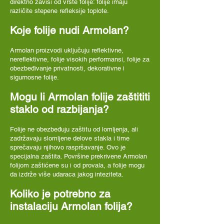
direktno zavisi od vrste folije: folije imaju
različite stepene refleksije toplote.
Koje folije nudi Armolan?
Armolan proizvodi uključuju reflektivne,
nereflektivne, folije visokih performansi, folije za
obezbeđivanje privatnosti, dekorativne i
sigurnosne folije.
Mogu li Armolan folije zaštititi
staklo od razbijanja?
Folije ne obezbeđuju zaštitu od lomljenja, ali
zadržavaju slomljene delove stakla i time
sprečavaju njihovo raspršavanje. Ovo je
specijalna zaštita. Površine prekrivene Armolan
folijom zaštićene su i od provala, a folije mogu
da izdrže više udaraca jakog inteziteta.
Koliko je potrebno za
instalaciju Armolan folija?