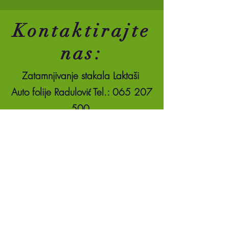
Kontaktirajte
nas:
Zatamnjivanje stakala Laktaši
Auto folije Radulović Tel.: 065 207
500
E-mail: armolanfolije@gmail.com