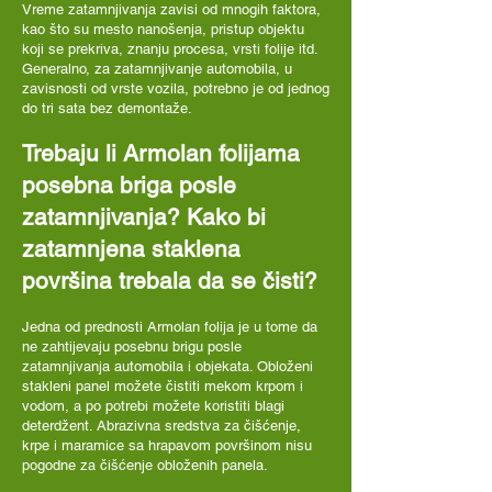
Vreme zatamnjivanja zavisi od mnogih faktora,
kao što su mesto nanošenja, pristup objektu
koji se prekriva, znanju procesa, vrsti folije itd.
Generalno, za zatamnjivanje automobila, u
zavisnosti od vrste vozila, potrebno je od jednog
do tri sata bez demontaže.
Trebaju li Armolan folijama
posebna briga posle
zatamnjivanja? Kako bi
zatamnjena staklena
površina trebala da se čisti?
Jedna od prednosti Armolan folija je u tome da
ne zahtijevaju posebnu brigu posle
zatamnjivanja automobila i objekata. Obloženi
stakleni panel možete čistiti mekom krpom i
vodom, a po potrebi možete koristiti blagi
deterdžent. Abrazivna sredstva za čišćenje,
krpe i maramice sa hrapavom površinom nisu
pogodne za čišćenje obloženih panela.