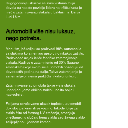
Dugogodišnje iskustvo sa svim vrstama folija
dovela su nas do pozicije lidera na tržištu kada je
riječ o zatamnjivanju stakala u Laktašima, Banja
Luci i šire.
Automobili više nisu luksuz,
nego potreba.
Međutim, još uvijek se proizvodi 98% automobila
sa staklima koja nemaju apsolutno nikakvu zaštitu.
Proizvođač uvijek ističe fabričko zatamnjivanje
stakala. Radi se o zatamnjenju od 30% (lagano
zelenskato) koje skoro svi automobili poseduju od
devedestih godina na dalje. Takvo zatamnjenje je
zanemarljivo i nema praktički nikakvu funkciju.
Zatamnjivanje automobila takve vrste stakala
unaprijeđujemo obično staklo u nešto bolje i
naprednije.
Folijama sprečavamo ulazak toplote u automobil
dok stoji parkiran ili se vozimo. Takođe folije za
stakla štite od štetnog UV zračenja, smanjuju
blještanje, i u slučaju loma stakla zadržavaju staklo
zalijepljeno u jednom komadu.