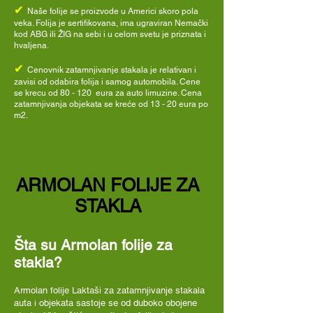
✔
Naše folije se proizvode u Americi skoro pola
veka. Folija je sertifikovana, ima ugraviran Nemački
kod ABG ili ŽIG na sebi i u celom svetu je priznata i
hvaljena.
✔
Cenovnik zatamnjivanje stakala je relativan i
zavisi od odabira folija i samog automobila. Cene
se krecu od 80 - 120 eura za auto limuzine. Cena
zatamnjivanja objekata se kreće od 13 - 20 eura po
m2.
ARMOLAN FOLIJE ZA
STAKLA
Šta su Armolan folije za
stakla?
Armolan folije Laktaši
za zatamnjivanje stakala
auta i objekata sastoje se od duboko obojene