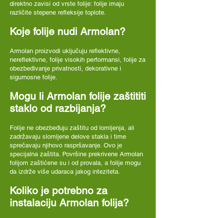
direktno zavisi od vrste folije: folije imaju
različite stepene refleksije toplote.
Koje folije nudi Armolan?
Armolan proizvodi uključuju reflektivne,
nereflektivne, folije visokih performansi, folije za
obezbeđivanje privatnosti, dekorativne i
sigurnosne folije.
Mogu li Armolan folije zaštititi
staklo od razbijanja?
Folije ne obezbeđuju zaštitu od lomljenja, ali
zadržavaju slomljene delove stakla i time
sprečavaju njihovo raspršavanje. Ovo je
specijalna zaštita. Površine prekrivene Armolan
folijom zaštićene su i od provala, a folije mogu
da izdrže više udaraca jakog inteziteta.
Koliko je potrebno za
instalaciju Armolan folija?