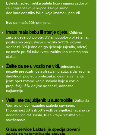
Estetski izgled, velika paleta boja i nijansi zadovolji
će i najzahtjevnije kupce. Ovo je samo
deo karakteristika folije koje imamo u ponudi.
Evo par najčešćih primjera:
Imate malu bebu ili starije dijete.
Odlična
zaštita dece od toplote, UV a i pogotovo blještanja,
postižemo propuštanje u vozilo 5-15% vidljive
svjetlosti. Niti jedno drugo rješenje (sjenila, rolete)
ne može pružiti takvu vrstu zaštite kao zatamnjena
stakla.
Želite da se u vozilo ne vidi,
odnosno da
možete prevoziti i ostaviti stvari u autu, a da nisu na
direktnom pogledu prolaznika. Idealna varijanta
jeste opet zatamljivanje stakala koje u vozilo
propuštaju 5% vidljive svjetlosti, odnosno
najtamnije.
Veliki ste zaljubljenik u automobile
i želite da
Vam automobil vizualno izgleda savršeno.
Propusnost 30% ili 50% vidljive svjetlosti lagano će
dodatno tonirati stakla, te će krajni rezultat biti -
savršenstvo.
Glass service Laktaši je specijalizovani
servis za zatamnjivanje stakala
.