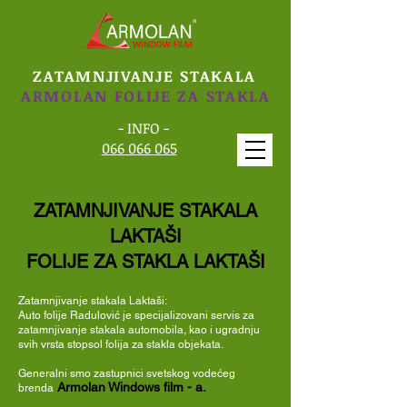
ZATAMNJIVANJE STAKALA
ARMOLAN FOLIJE ZA STAKLA
- INFO -
066 066 065
ZATAMNJIVANJE STAKALA
LAKTAŠI
FOLIJE ZA STAKLA LAKTAŠI
Zatamnjivanje stakala Laktaši:
Auto folije Radulović je specijalizovani servis za
zatamnjivanje stakala automobila, kao i ugradnju
svih vrsta stopsol folija za stakla objekata.
Generalni smo zastupnici svetskog
vodećeg
Armolan Windows film - a.
brenda