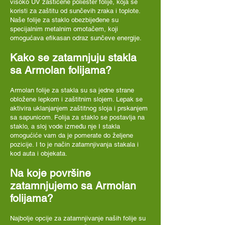
visoko UV zaštićene poliester folije, koja se
koristi za zaštitu od sunčevih zraka i toplote.
Naše folije za staklo obezbijeđene su
specijalnim metalnim omotačem, koji
omogućava efikasan odraz sunčeve energije.
Kako se zatamnjuju stakla
sa Armolan folijama?
Armolan folije za stakla su sa jedne strane
obložene lepkom i zaštitnim slojem. Lepak se
aktivira uklanjanjem zaštitnog sloja i prskanjem
sa sapunicom. Folija za staklo se postavlja na
staklo, a sloj vode između nje I stakla
omogućiće vam da je pomerate do željene
pozicije. I to je način zatamnjivanja stakala i
kod auta i objekata.
Na koje površine
zatamnjujemo sa Armolan
folijama?
Najbolje opcije za zatamnjivanje naših folije su