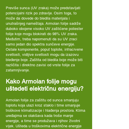
Previše sunca (UV zraka) može predstavljati
potencijalni rizik po zdravlje. Osim toga, to
može da dovede do bledila materijala i
unutrašnjeg nameštaja. Armolan folije sadrže
duboko obojene visoko UV zaštićene poliester
folije koje mogu blokirati do 98% UV zraka.
Međutim, treba napomenuti da su UV zraci
samo jedan dio spektra sunčeve energije.
Ostale komponente, poput toplote, infracrvene
svetlosti, vidljive svetlosti mogu da izazovu
bleđenje boje. Zaštita od bledila boje može biti
različita i direktno zavisi od vrste folije za
zatamnjivanje.
Kako Armolan folije mogu
uštedeti električnu energiju?
Armolan folije za zaštitu od sunca smanjuju
toplotu koja ulazi kroz staklo i time smanjuje
troškove klimatizacije i hlađenja prostora. Klima
uređajima se olakšava kada troše manje
energije, a time se produžava i njihov životni
vijek. Ušteda u troškovima električne energije