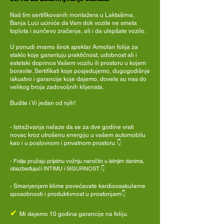
Naš tim sertifikovanih montažera u Laktašima,
Banja Luci uciniće da Vam dok vozite ne smeta
toplota i sunčevo zračenje, ali i da ulepšate vozilo.
U ponudi imamo širok spektar Armolan folija za
staklo koje garantuju praktičnost, udobnost ali i
estetski doprinos Vašem vozilu ili prostoru u kojem
boravite. Sertifikati koje posjedujemo, dugogodišnje
iskustvo i garancije koje dajemo, dovele su nas do
velikog broja zadovoljnih klijenata.
Budite i Vi jedan od njih!
- Istraživanja nalaze da se za dve godine vrati
novac kroz utrošenu energiju u vašem automobilu
kao i u poslovnom i privatnom prostoru.👇
-
Folije pružaju prijatnu vožnju naročito u letnjim danima,
obezbeđujući INTIMU i SIGURNOST.👇
- Smanjenjem klime povećavate kardiovaskularne
sposobnosti i produktivnost u prostorijam👇
✔
Mi dajemo 10 godina garancije na foliju.