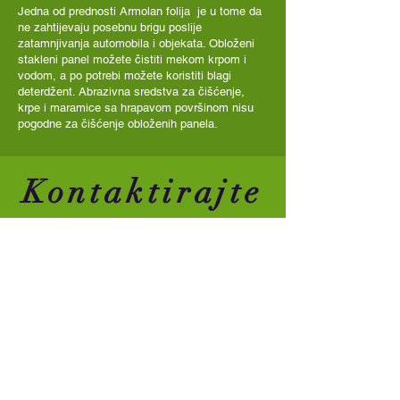
Jedna od prednosti Armolan folija je u tome da
ne zahtijevaju posebnu brigu poslije
zatamnjivanja automobila i objekata. Obloženi
stakleni panel možete čistiti mekom krpom i
vodom, a po potrebi možete koristiti blagi
deterdžent. Abrazivna sredstva za čišćenje,
krpe i maramice sa hrapavom površinom nisu
pogodne za čišćenje obloženih panela.
Kontaktirajte
nas:
Zatamnjivanje stakala
Dark'o
.
Tel:
060 0 625 895
Glass