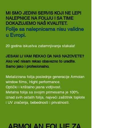
MI SMO JEDINI SERVIS KOJI NE LEPI
NALEPNICE NA FOLIJU I SA TIME
DOKAZUJEMO NAŠ KVALITET.
Folije sa nalepnicama nisu validne
u Evropi.
20 godina iskustva zatamnjivanja stakala!
JESAM LI VAM REKAO DA NAS NAZOVETE?
Ako već nisam rekao obavezno to uradite.
Samo jako i profesionalno.
Metalizirana folija poslednje generacije Armolan
window films, Hight performance.
Optički i krištalno jasna vidljivost.
Metalna folija sa svojim primesama je 100%
iznad svih ostalih folija, najveći zaštitnik toplote
i UV zračenja, bebednosti i privatnosti.
ARMOLAN FOLIJE ZA