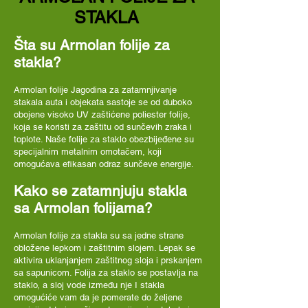
STAKLA
Šta su Armolan folije za
stakla?
Armolan folije Jagodina za zatamnjivanje
stakala auta i objekata sastoje se od duboko
obojene visoko UV zaštićene poliester folije,
koja se koristi za zaštitu od sunčevih zraka i
toplote. Naše folije za staklo obezbijeđene su
specijalnim metalnim omotačem, koji
omogućava efikasan odraz sunčeve energije.
Kako se zatamnjuju stakla
sa Armolan folijama?
Armolan folije za stakla su sa jedne strane
obložene lepkom i zaštitnim slojem. Lepak se
aktivira uklanjanjem zaštitnog sloja i prskanjem
sa sapunicom. Folija za staklo se postavlja na
staklo, a sloj vode između nje I stakla
omogućiće vam da je pomerate do željene