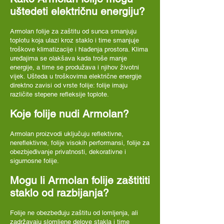
uštedeti električnu energiju?
Armolan folije za zaštitu od sunca smanjuju
toplotu koja ulazi kroz staklo i time smanjuje
troškove klimatizacije i hlađenja prostora. Klima
uređajima se olakšava kada troše manje
energije, a time se produžava i njihov životni
vijek. Ušteda u troškovima električne energije
direktno zavisi od vrste folije: folije imaju
različite stepene refleksije toplote.
Koje folije nudi Armolan?
Armolan proizvodi uključuju reflektivne,
nereflektivne, folije visokih performansi, folije za
obezbjeđivanje privatnosti, dekorativne i
sigurnosne folije.
Mogu li Armolan folije zaštititi
staklo od razbijanja?
Folije ne obezbeđuju zaštitu od lomljenja, ali
zadržavaju slomljene delove stakla i time