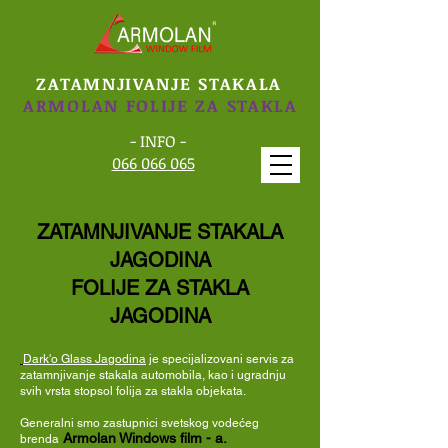
ZATAMNJIVANJE STAKALA
ARMOLAN FOLIJE ZA STAKLA
- INFO -
066 066 065
ZATAMNJIVANJE STAKALA
JAGODINA
FOLIJE ZA STAKLA
JAGODINA
Dark'o Glass Jagodina
je specijalizovani servis za
zatamnjivanje stakala automobila, kao i ugradnju
svih vrsta stopsol folija za stakla objekata.
Generalni smo zastupnici svetskog
vodećeg
Armolan Windows film - a.
brenda