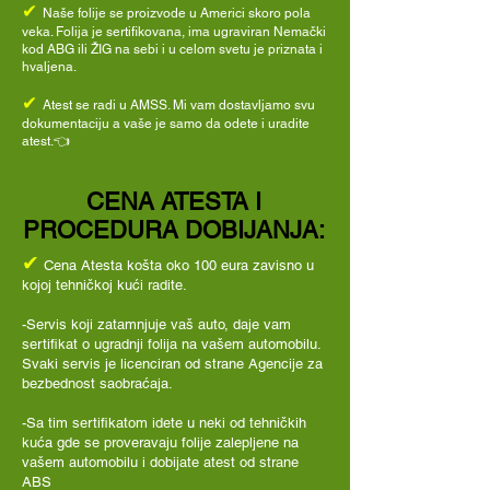
✔
Naše folije se proizvode u Americi skoro pola
veka. Folija je sertifikovana, ima ugraviran Nemački
kod ABG ili ŽIG na sebi i u celom svetu je priznata i
hvaljena.
✔
Atest se radi u AMSS. Mi vam dostavljamo svu
dokumentaciju a vaše je samo da odete i uradite
atest.👈
CENA ATESTA I
PROCEDURA DOBIJANJA:
✔
Cena Atesta košta oko 100 eura zavisno u
kojoj tehničkoj kući radite.
-Servis koji zatamnjuje vaš
auto,
daje
vam
sertifikat o ugradnji folija na vašem automobilu.
Svaki servis je licenciran od strane Agencije za
bezbednost saobraćaja.
-Sa tim sertifikatom idete u neki
od tehničkih
kuća gde se proveravaju folije zalepljene na
vašem automobilu i dobijate atest od strane
ABS