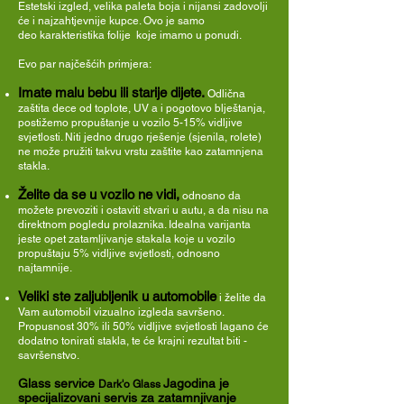
Estetski izgled, velika paleta boja i nijansi zadovolji
će i najzahtjevnije kupce. Ovo je samo
deo karakteristika folije koje imamo u ponudi.
Evo par najčešćih primjera:
Imate malu bebu ili starije dijete.
Odlična
zaštita dece od toplote, UV a i pogotovo blještanja,
postižemo propuštanje u vozilo 5-15% vidljive
svjetlosti. Niti jedno drugo rješenje (sjenila, rolete)
ne može pružiti takvu vrstu zaštite kao zatamnjena
stakla.
Želite da se u vozilo ne vidi,
odnosno da
možete prevoziti i ostaviti stvari u autu, a da nisu na
direktnom pogledu prolaznika. Idealna varijanta
jeste opet zatamljivanje stakala koje u vozilo
propuštaju 5% vidljive svjetlosti, odnosno
najtamnije.
Veliki ste zaljubljenik u automobile
i želite da
Vam automobil vizualno izgleda savršeno.
Propusnost 30% ili 50% vidljive svjetlosti lagano će
dodatno tonirati stakla, te će krajni rezultat biti -
savršenstvo.
Glass service
Jagodina je
Dark'o Glass
specijalizovani servis za zatamnjivanje