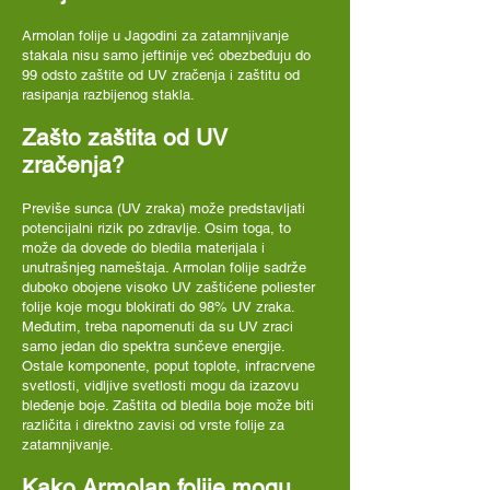
Armolan folije u Jagodini za zatamnjivanje
stakala nisu samo jeftinije već obezbeđuju do
99 odsto zaštite od UV zračenja i zaštitu od
rasipanja razbijenog stakla.
Zašto zaštita od UV
zračenja?
Previše sunca (UV zraka) može predstavljati
potencijalni rizik po zdravlje. Osim toga, to
može da dovede do bledila materijala i
unutrašnjeg nameštaja. Armolan folije sadrže
duboko obojene visoko UV zaštićene poliester
folije koje mogu blokirati do 98% UV zraka.
Međutim, treba napomenuti da su UV zraci
samo jedan dio spektra sunčeve energije.
Ostale komponente, poput toplote, infracrvene
svetlosti, vidljive svetlosti mogu da izazovu
bleđenje boje. Zaštita od bledila boje može biti
različita i direktno zavisi od vrste folije za
zatamnjivanje.
Kako Armolan folije mogu