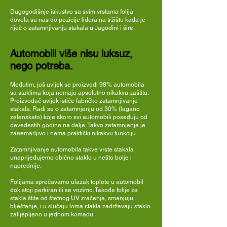
Dugogodišnje iskustvo sa svim vrstama folija
dovela su nas do pozicije lidera na tržištu kada je
riječ o zatamnjivanju stakala u Jagodini i šire.
Automobili više nisu luksuz,
nego potreba.
Međutim, još uvijek se proizvodi 98% automobila
sa staklima koja nemaju apsolutno nikakvu zaštitu.
Proizvođač uvijek ističe fabričko zatamnjivanje
stakala. Radi se o zatamnjenju od 30% (lagano
zelenskato) koje skoro svi automobili poseduju od
devedestih godina na dalje. Takvo zatamnjenje je
zanemarljivo i nema praktički nikakvu funkciju.
Zatamnjivanje automobila takve vrste stakala
unaprijeđujemo obično staklo u nešto bolje i
naprednije.
Folijama sprečavamo ulazak toplote u automobil
dok stoji parkiran ili se vozimo. Takođe folije za
stakla štite od štetnog UV zračenja, smanjuju
blještanje, i u slučaju loma stakla zadržavaju staklo
zalijepljeno u jednom komadu.