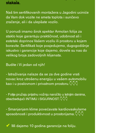
stakala
.
Naš tim sertifikovanih montažera u Jagodini uciniće
da Vam dok vozite ne smeta toplota i sunčevo
zračenje, ali i da ulepšate vozilo.
U ponudi imamo širok spektar Armolan folija za
staklo koje garantuju praktičnost, udobnost ali i
estetski doprinos Vašem vozilu ili prostoru u kojem
boravite. Sertifikati koje posjedujemo, dugogodišnje
iskustvo i garancije koje dajemo, dovele su nas do
velikog broja zadovoljnih klijenata.
Budite i Vi jedan od njih!
- Istraživanja nalaze da se za dve godine vrati
novac kroz utrošenu energiju u vašem automobilu
kao i u poslovnom i privatnom prostoru.👇👇👇
-
Folije pružaju prijatnu vožnju naročito u letnjim danima,
obezbeđujući INTIMU i SIGURNOST.👇👇👇
- Smanjenjem klime povećavate kardiovaskularne
sposobnosti i produktivnost u prostorijama.👇👇👇
✔
Mi dajemo 10 godina garancije na foliju.