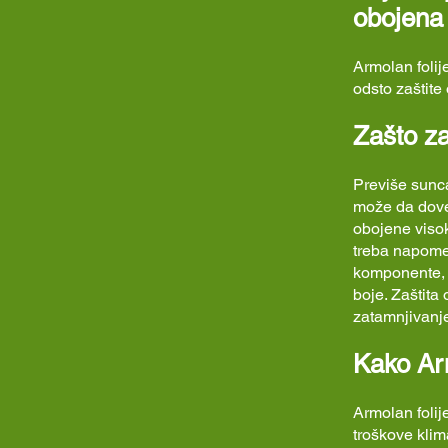
obojena 
Armolan folij
odsto zaštite
Zašto za
Previše sunca
može da doved
obojene visok
treba napome
komponente, p
boje. Zaštita 
zatamnjivanj
Kako Arm
Armolan folij
troškove klim