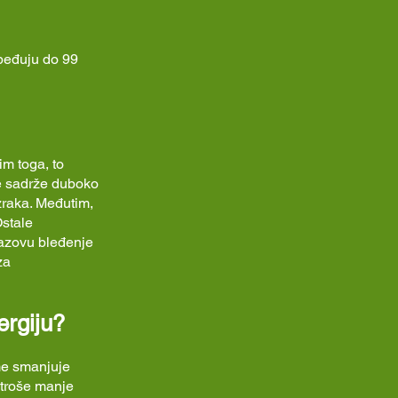
zbeđuju do 99
im toga, to
je sadrže duboko
zraka. Međutim,
Ostale
izazovu bleđenje
za
ergiju?
ime smanjuje
 troše manje