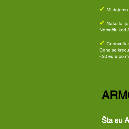
✔
Mi dajemo 1
✔
Naše folije
Nemački kod AB
✔
Cenovnik za
Cene se krecu 
- 20 eura po m
ARMO
Šta su A