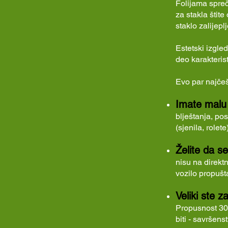
Folijama spreč
za stakla štit
staklo zalijep
Estetski izgled
deo karakteris
Evo par najčeš
Imate malu b
blještanja, pos
(sjenila, rolet
Želite da se
nisu na direkt
vozilo propušt
Veliki ste z
Propusnost 30% 
biti - savršenst