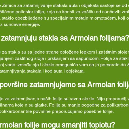
je Zenica
za zatamnjivanje stakala auta i objekata sastoje se o
ićene poliester folije, koja se koristi za zaštitu od sunčevih zrak
za staklo obezbijeđene su specijalnim metalnim omotačem, koji
az sunčeve energije.
zatamnjuju stakla sa Armolan folijama?
e za stakla su sa jedne strane obložene lepkom i zaštitnim sloj
njanjem zaštitnog sloja i prskanjem sa sapunicom. Folija za stakl
sloj vode između nje I stakla omogućiće vam da je pomerate do ž
zatamnjivanja stakala i kod auta i objekata.
 površine zatamnjujemo sa Armolan fol
je za zatamnjivanje naših folije su ravna stakla. Nije preporučlji
ršinama koje nisu glatke. Folije su manje pogodne za polikarbona
 polikarbonantne površine preporučujemo posebne folije.
rmolan folije mogu smanjiti toplotu?