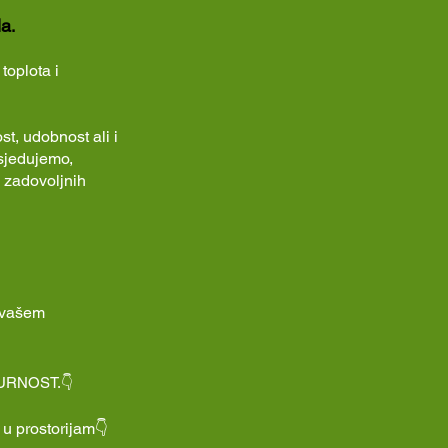
la
.
toplota i
t, udobnost ali i
osjedujemo,
a zadovoljnih
u vašem
IGURNOST.👇
u prostorijam👇