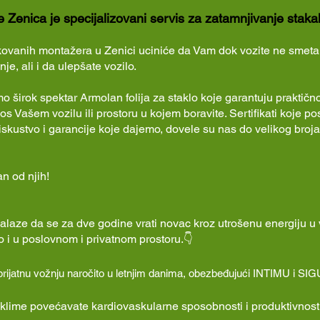
 Zenica je specijalizovani servis za zatamnjivanje staka
ikovanih montažera u Zenici uciniće da Vam dok vozite ne smeta 
e, ali i da ulepšate vozilo.
 širok spektar Armolan folija za staklo koje garantuju praktičnos
os Vašem vozilu ili prostoru u kojem boravite. Sertifikati koje p
skustvo i garancije koje dajemo, dovele su nas do velikog broj
an od njih!
 nalaze da se za dve godine vrati novac kroz utrošenu energiju 
 i u poslovnom i privatnom prostoru.👇
 prijatnu vožnju naročito u letnjim danima, obezbeđujući INTIMU i S
lime povećavate kardiovaskularne sposobnosti i produktivnost 