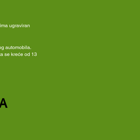
 ima ugraviran
mog automobila.
ta se kreće od 13
A