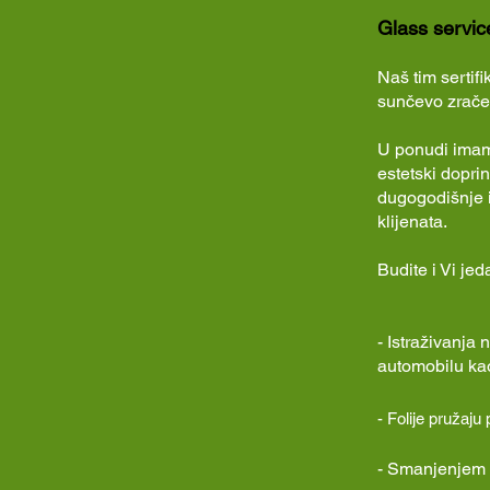
Glass service
Naš tim sertif
sunčevo zračenj
U ponudi imamo
estetski doprin
dugogodišnje i
klijenata.
Budite i Vi jed
- Istraživanja
automobilu kao
-
Folije pružaju
- Smanjenjem k