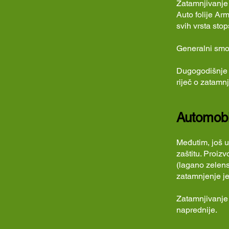
Zatamnjivanje 
Auto folije Ar
svih vrsta stop
Generalni smo
Dugogodišnje i
riječ o zatamnj
Automobil
Međutim, još u
zaštitu. Proiz
(lagano zelens
zatamnjenje je
Zatamnjivanje 
naprednije.