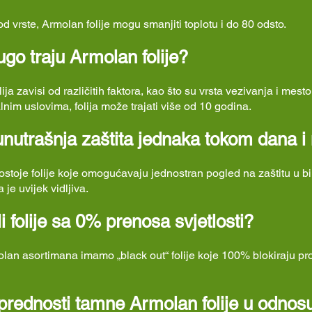
od vrste, Armolan folije mogu smanjiti toplotu i do 80 odsto.
ugo traju Armolan folije?
lija zavisi od različitih faktora, kao što su vrsta vezivanja i mes
alnim uslovima, folija može trajati više od 10 godina.
 unutrašnja zaštita jednaka tokom dana i
stoje folije koje omogućavaju jednostran pogled na zaštitu u bi
a je uvijek vidljiva.
li folije sa 0% prenosa svjetlosti?
lan asortimana imamo „black out“ folije koje 100% blokiraju pro
prednosti tamne Armolan folije u odnos