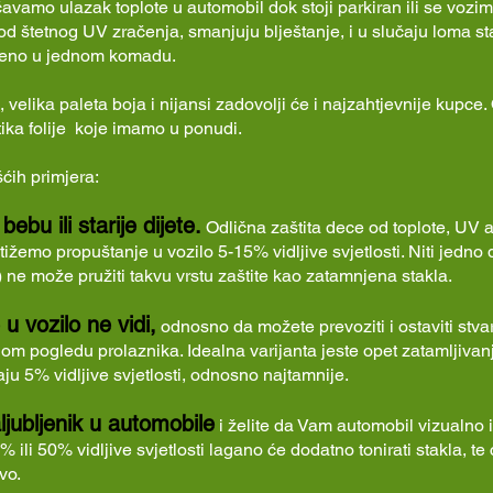
avamo ulazak toplote u automobil dok stoji parkiran ili se vozimo
e od štetnog UV zračenja, smanjuju blještanje, i u slučaju loma s
ljeno u jednom komadu.
, velika paleta boja i nijansi zadovolji će i najzahtjevnije kupce
tika folije koje imamo u ponudi.
ćih primjera:
ebu ili starije dijete.
Odlična zaštita dece od toplote, UV 
tižemo propuštanje u vozilo 5-15% vidljive svjetlosti. Niti jedno
e) ne može pružiti takvu vrstu zaštite kao zatamnjena stakla.
 u vozilo ne vidi,
odnosno da možete prevoziti i ostaviti stvar
nom pogledu prolaznika. Idealna varijanta jeste opet zatamljivan
aju 5% vidljive svjetlosti, odnosno najtamnije.
aljubljenik u automobile
i želite da Vam automobil vizualno 
ili 50% vidljive svjetlosti lagano će dodatno tonirati stakla, te ć
vo.