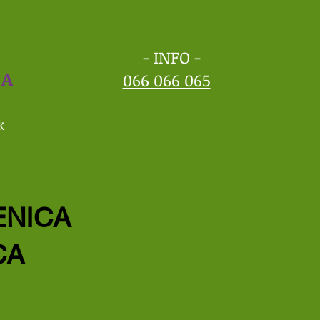
A
- INFO -
LA
066 066 065
K
ENICA
CA