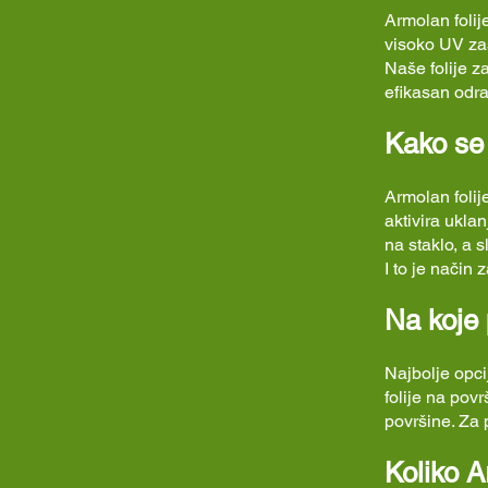
Armolan foli
visoko UV zašt
Naše folije 
efikasan odr
Kako se 
Armolan folij
aktivira ukla
na staklo, a 
I to je način 
Na koje
Najbolje opci
folije na pov
površine. Za
Koliko A