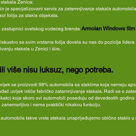
stakala Zenica:
min je specijalizovani servis za zatamnjivanje stakala automobila
sol folija za stakla objekata.
Armolan Windows film 
 zastupnici svetskog
vodećeg brenda
skustvo sa svim vrstama folija dovela su nas do pozicije lidera 
ivanju stakala u Zenici i šire.
i više nisu luksuz, nego potreba.
vijek se proizvodi 98% automobila sa staklima koja nemaju aps
vođač uvijek ističe fabričko zatamnjivanje stakala. Radi se o za
kato) koje skoro svi automobili poseduju od devedestih godina 
 zanemarljivo i nema praktički nikakvu funkciju.
automobila takve vrste stakala unaprijeđujemo obično staklo u n