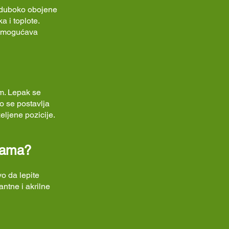
d duboko obojene
a i toplote.
 omogućava
em. Lepak se
o se postavlja
eljene pozicije.
ijama?
vo da lepite
ntne i akrilne