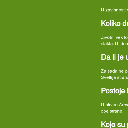
U zavisnosti 
Koliko d
Životni vek fo
stakla. U ide
Da li je
Za sada ne po
Svetlija stran
Postoje 
U okviru Armo
obe strane.
Koje su 