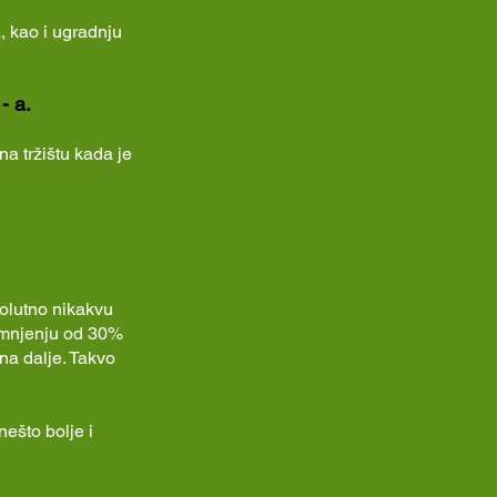
, kao i ugradnju
- a.
na tržištu kada je
olutno nikakvu
tamnjenju od 30%
na dalje. Takvo
ešto bolje i