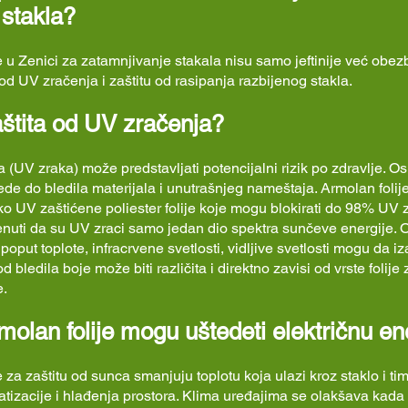
stakla?
e u Zenici za zatamnjivanje stakala nisu samo jeftinije već obe
 od UV zračenja i zaštitu od rasipanja razbijenog stakla.
štita od UV zračenja?
 (UV zraka) može predstavljati potencijalni rizik po zdravlje. Os
e do bledila materijala i unutrašnjeg nameštaja. Armolan foli
o UV zaštićene poliester folije koje mogu blokirati do 98% UV 
nuti da su UV zraci samo jedan dio spektra sunčeve energije. 
oput toplote, infracrvene svetlosti, vidljive svetlosti mogu da 
od bledila boje može biti različita i direktno zavisi od vrste folije 
e.
olan folije mogu uštedeti električnu en
e za zaštitu od sunca smanjuju toplotu koja ulazi kroz staklo i t
atizacije i hlađenja prostora. Klima uređajima se olakšava kada