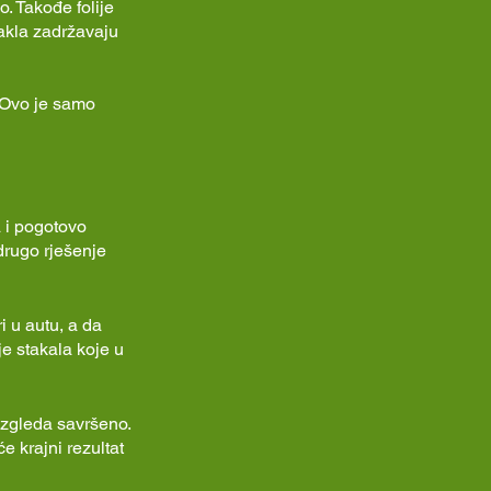
. Takođe folije
takla zadržavaju
. Ovo je samo
a i pogotovo
 drugo rješenje
i u autu, a da
je stakala koje u
izgleda savršeno.
e krajni rezultat