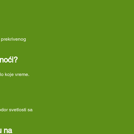
to prekrivenog
 noći?
lo koje vreme.
dor svetlosti sa
u na