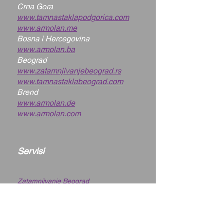
Crna Gora
www.tamnastaklapodgorica.com
www.armolan.me
Bosna i Hercegovina
www.armolan.ba
Beograd
www.zatamnjivanjebeograd.rs
www.tamnastaklabeograd.com
Brend
www.armolan.de
www.armolan.com
Servisi
Zatamnjivanje Beograd
Zatamnjivanje Novi Beograd
Zatamnjivanje Zemun
Zatamnjivanje Novi Sad