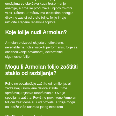
uređajima se olakšava kada troše manje
energije, a time se produžava i njihov životni
vijek. Ušteda u troškovima električne energije
direktno zavisi od vrste folije: folije imaju
različite stepene refleksije toplote.
Koje folije nudi Armolan?
Armolan proizvodi uključuju reflektivne,
nereflektivne, folije visokih performansi, folije za
obezbeđivanje privatnosti, dekorativne i
sigurnosne folije.
Mogu li Armolan folije zaštititi
staklo od razbijanja?
Folije ne obezbeđuju zaštitu od lomljenja, ali
zadržavaju slomljene delove stakla i time
sprečavaju njihovo raspršavanje. Ovo je
specijalna zaštita. Površine prekrivene Armolan
folijom zaštićene su i od provala, a folije mogu
da izdrže više udaraca jakog inteziteta.