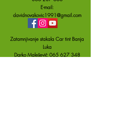
E-mail:
davidnovakovic1991@gmail.com
Zatamnjivanje stakala Car tint Banja
Luka
Darko Malešević: 065 627 348
E-mail: darko@doctor.com
Zatamnjivanje stakala Darko Reklame
Darko Reklame: 065 511 183
Zatamnjivanje stakala Marko Adamović
Kontakt: 065 910 163