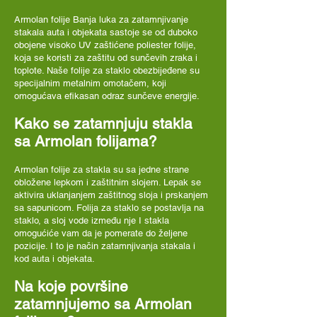
Armolan folije Banja luka
za zatamnjivanje
stakala auta i objekata sastoje se od duboko
obojene visoko UV zaštićene poliester folije,
koja se koristi za zaštitu od sunčevih zraka i
toplote. Naše folije za staklo obezbijeđene su
specijalnim metalnim omotačem, koji
omogućava efikasan odraz sunčeve energije.
Kako se zatamnjuju stakla
sa Armolan folijama?
Armolan folije za stakla su sa jedne strane
obložene lepkom i zaštitnim slojem. Lepak se
aktivira uklanjanjem zaštitnog sloja i prskanjem
sa sapunicom. Folija za staklo se postavlja na
staklo, a sloj vode između nje I stakla
omogućiće vam da je pomerate do željene
pozicije. I to je način zatamnjivanja stakala i
kod auta i objekata.
Na koje površine
zatamnjujemo sa Armolan