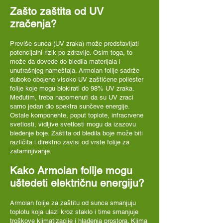
Zašto zaštita od UV
zračenja?
Previše sunca (UV zraka) može predstavljati
potencijalni rizik po zdravlje. Osim toga, to
može da dovede do bledila materijala i
unutrašnjeg nameštaja. Armolan folije sadrže
duboko obojene visoko UV zaštićene poliester
folije koje mogu blokirati do 98% UV zraka.
Međutim, treba napomenuti da su UV zraci
samo jedan dio spektra sunčeve energije.
Ostale komponente, poput toplote, infracrvene
svetlosti, vidljive svetlosti mogu da izazovu
bleđenje boje. Zaštita od bledila boje može biti
različita i direktno zavisi od vrste folije za
zatamnjivanje.
Kako Armolan folije mogu
uštedeti električnu energiju?
Armolan folije za zaštitu od sunca smanjuju
toplotu koja ulazi kroz staklo i time smanjuje
troškove klimatizacije i hlađenja prostora. Klima