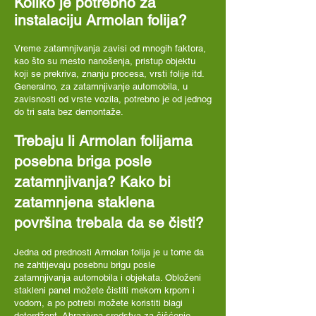
Koliko je potrebno za
instalaciju Armolan folija?
Vreme zatamnjivanja zavisi od mnogih faktora,
kao što su mesto nanošenja, pristup objektu
koji se prekriva, znanju procesa, vrsti folije itd.
Generalno, za zatamnjivanje automobila, u
zavisnosti od vrste vozila, potrebno je od jednog
do tri sata bez demontaže.
Trebaju li Armolan folijama
posebna briga posle
zatamnjivanja? Kako bi
zatamnjena staklena
površina trebala da se čisti?
Jedna od prednosti Armolan folija je u tome da
ne zahtijevaju posebnu brigu posle
zatamnjivanja automobila i objekata. Obloženi
stakleni panel možete čistiti mekom krpom i
vodom, a po potrebi možete koristiti blagi
deterdžent. Abrazivna sredstva za čišćenje,