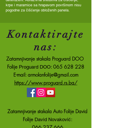
krpe i maramice sa hrapavom površinom nisu
pogodne za čišćenje obloženih panela.
Kontaktirajte
nas:
Zatamnjivanje stakala Proguard DOO
Folije
: 065 628 228
Proguard DOO
E-mail: armolanfolije@gmail.com
https://www.proguard.rs.ba/
Zatamnjivanje stakala Auto Folije David
Folije
:
David Novaković
066 237 666