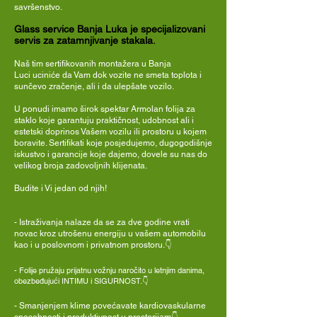
savršenstvo.
Glass service Banja Luka je specijalizovani
servis za zatamnjivanje stakala
.
Naš tim sertifikovanih montažera u Banja
Luci uciniće da Vam dok vozite ne smeta toplota i
sunčevo zračenje, ali i da ulepšate vozilo.
U ponudi imamo širok spektar Armolan folija za
staklo koje garantuju praktičnost, udobnost ali i
estetski doprinos Vašem vozilu ili prostoru u kojem
boravite. Sertifikati koje posjedujemo, dugogodišnje
iskustvo i garancije koje dajemo, dovele su nas do
velikog broja zadovoljnih klijenata.
Budite i Vi jedan od njih!
- Istraživanja nalaze da se za dve godine vrati
novac kroz utrošenu energiju u vašem automobilu
kao i u poslovnom i privatnom prostoru.👇
-
Folije pružaju prijatnu vožnju naročito u letnjim danima,
obezbeđujući INTIMU i SIGURNOST.👇
- Smanjenjem klime povećavate kardiovaskularne