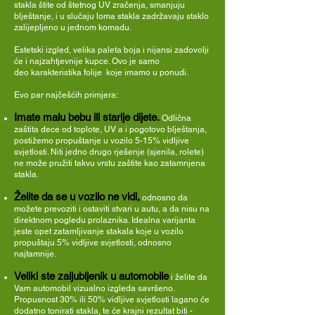
stakla štite od štetnog UV zračenja, smanjuju
blještanje, i u slučaju loma stakla zadržavaju staklo
zalijepljeno u jednom komadu.
Estetski izgled, velika paleta boja i nijansi zadovolji
će i najzahtjevnije kupce. Ovo je samo
deo karakteristika folije koje imamo u ponudi.
Evo par najčešćih primjera:
Imate malu bebu ili starije dijete.
Odlična
zaštita dece od toplote, UV a i pogotovo blještanja,
postižemo propuštanje u vozilo 5-15% vidljive
svjetlosti. Niti jedno drugo rješenje (sjenila, rolete)
ne može pružiti takvu vrstu zaštite kao zatamnjena
stakla.
Želite da se u vozilo ne vidi,
odnosno da
možete prevoziti i ostaviti stvari u autu, a da nisu na
direktnom pogledu prolaznika. Idealna varijanta
jeste opet zatamljivanje stakala koje u vozilo
propuštaju 5% vidljive svjetlosti, odnosno
najtamnije.
Veliki ste zaljubljenik u automobile
i želite da
Vam automobil vizualno izgleda savršeno.
Propusnost 30% ili 50% vidljive svjetlosti lagano će
dodatno tonirati stakla, te će krajni rezultat biti -