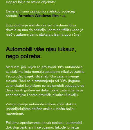
stopsol folija za stakla objekata:
Generalni smo zastupnici svetskog
vodećeg
Armolan Windows film - a.
brenda
Dugogodišnje iskustvo sa svim vrstama folija
dovela su nas do pozicije lidera na tržištu kada je
riječ o zatamnjivanju stakala u Banja Luci i šire.
Automobili više nisu luksuz,
nego potreba.
Međutim, još uvijek se proizvodi 98% automobila
sa staklima koja nemaju apsolutno nikakvu zaštitu.
Proizvođač uvijek ističe fabričko zatamnjivanje
stakala. Radi se o zatamnjenju od 30% (lagano
zelenskato) koje skoro svi automobili poseduju od
devedestih godina na dalje. Takvo zatamnjenje je
zanemarljivo i nema praktički nikakvu funkciju.
Zatamnjivanje automobila takve vrste stakala
unaprijeđujemo obično staklo u nešto bolje i
naprednije.
Folijama sprečavamo ulazak toplote u automobil
dok stoji parkiran ili se vozimo. Takođe folije za