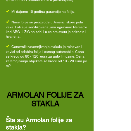
sposobnosti i produktivnost u prostorijam👇
✔
Mi dajemo 10 godina garancije na foliju.
✔
Naše folije se proizvode u Americi skoro pola
veka. Folija je sertifikovana, ima ugraviran Nemački
kod ABG ili ŽIG na sebi i u celom svetu je priznata i
hvaljena.
✔
Cenovnik zatamnjivanje stakala je relativan i
zavisi od odabira folija i samog automobila. Cene
se krecu od 80 - 120 eura za auto limuzine. Cena
zatamnjivanja objekata se kreće od 13 - 20 eura po
m2.
ARMOLAN FOLIJE ZA
STAKLA
Šta su Armolan folije za
stakla?